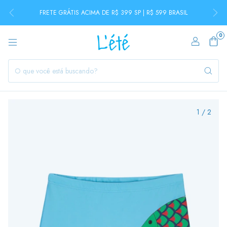
FRETE GRÁTIS ACIMA DE R$ 399 SP | R$ 599 BRASIL
0
1
/
2