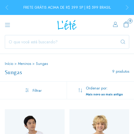
FRETE GRÁTIS ACIMA DE R$ 399 SP | R$ 599 BRASIL
0
Início
>
Meninos
>
Sungas
Sungas
9 produtos
Ordenar por:
Filtrar
Mais novo ao mais antigo