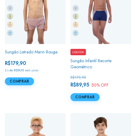
Sungão Listrado Marin Rouge
LIQUIDA
Sungão Infantil Recorte
R$179,90
Geométrico
2
x
de
R$89,95
sem juros
R$179,90
COMPRAR
R$89,95
50
% OFF
COMPRAR