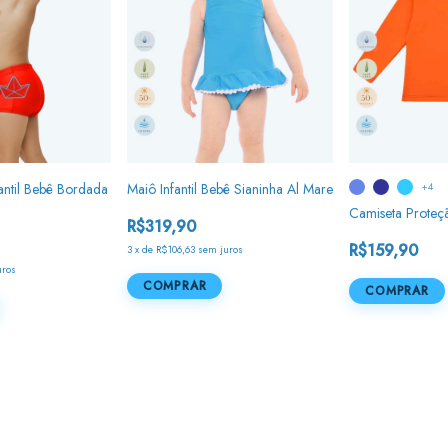
antil Bebê Bordada
Maiô Infantil Bebê Sianinha Al Mare
+4
Camiseta Proteç
R$319,90
R$159,90
3
x
de
R$106,63
sem juros
uros
COMPRAR
COMPRAR