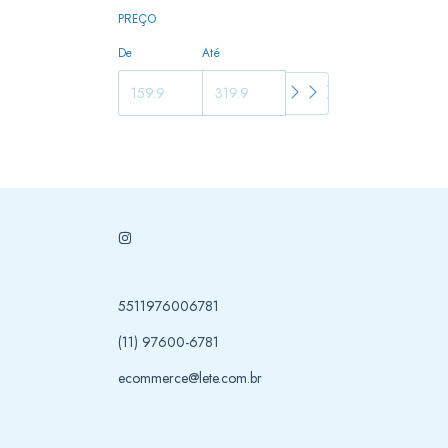
PREÇO
De
Até
5511976006781
(11) 97600-6781
ecommerce@lete.com.br