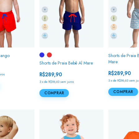
rango
Shorts de Praia
Mare
Shorts de Praia Bebê Al Mare
R$289,90
R$289,90
uros
3
x
de
R$96,63
sem ju
3
x
de
R$96,63
sem juros
COMPRAR
COMPRAR