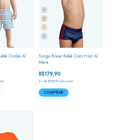
 Bebê Ondas Al
Sunga Boxer Bebê Com Friso Al
Mare
R$179,90
ros
2
x
de
R$89,95
sem juros
COMPRAR