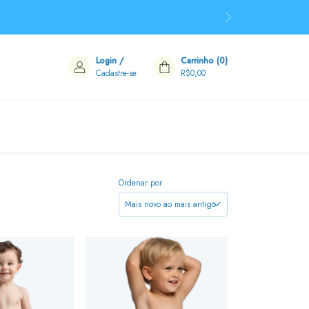
Login
/
Carrinho
(
0
)
Cadastre-se
R$0,00
Ordenar por