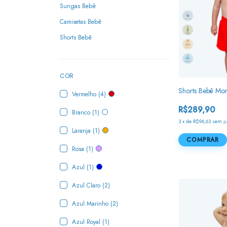
Sungas Bebê
Camisetas Bebê
Shorts Bebê
COR
Shorts Bebê Mo
Vermelho (4)
R$289,90
Branco (1)
3
x
de
R$96,63
sem j
Laranja (1)
COMPRAR
Rosa (1)
Azul (1)
Azul Claro (2)
Azul Marinho (2)
Azul Royal (1)