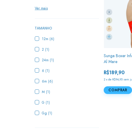
Ver mais
TAMANHO
12m (6)
2 (1)
Sunga Boxer Inf
24m (1)
Al Mare
6 (1)
R$189,90
2
x
de
R$94,95
sem j
6m (6)
COMPRAR
M (1)
G (1)
Gg (1)