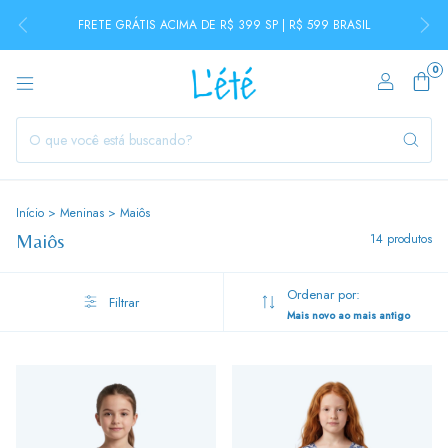
FRETE GRÁTIS ACIMA DE R$ 399 SP | R$ 599 BRASIL
0
Início
>
Meninas
>
Maiôs
Maiôs
14 produtos
Ordenar por:
Filtrar
Mais novo ao mais antigo