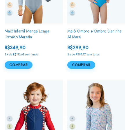
Maiô Infantil Manga Longa
Maiô Ombro e Ombro Sianinha
Listrado Maresia
Al Mare
R$349,90
R$299,90
3
x
de
R$116,63
sem juros
3
x
de
R$99,97
sem juros
COMPRAR
COMPRAR