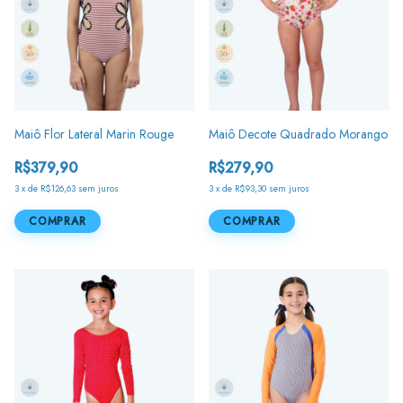
Maiô Flor Lateral Marin Rouge
Maiô Decote Quadrado Morango
R$379,90
R$279,90
3
x
de
R$126,63
sem juros
3
x
de
R$93,30
sem juros
COMPRAR
COMPRAR