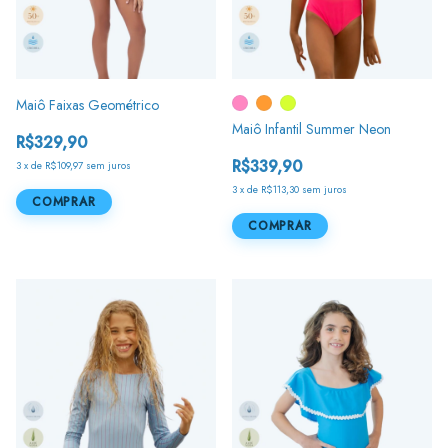
Maiô Faixas Geométrico
Maiô Infantil Summer Neon
R$329,90
R$339,90
3
x
de
R$109,97
sem juros
3
x
de
R$113,30
sem juros
COMPRAR
COMPRAR