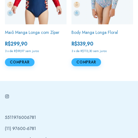
Maiô Manga Longa com Zíper
Body Manga Longa Floral
R$299,90
R$339,90
3
x
de
R$99,97
sem juros
3
x
de
R$113,30
sem juros
COMPRAR
COMPRAR
5511976006781
(11) 97600-6781