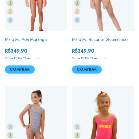
Maiô ML Poá Morango
Maiô ML Recortes Geométrico
R$349,90
R$349,90
3
x
de
R$116,63
sem juros
3
x
de
R$116,63
sem juros
COMPRAR
COMPRAR