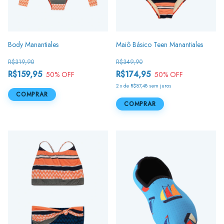
Body Manantiales
Maiô Básico Teen Manantiales
R$319,90
R$349,90
R$159,95
R$174,95
50
% OFF
50
% OFF
2
x
de
R$87,48
sem juros
COMPRAR
COMPRAR