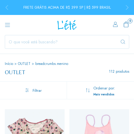
FRETE GRÁTIS ACIMA DE R$ 399 SP | R$ 599 BRASIL
0
Início
>
OUTLET
>
breadcrumbs.menino
OUTLET
112 produtos
Ordenar por:
Filtrar
Mais vendidos