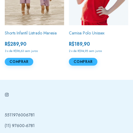
Shorts Infantil Listrado Maresia
Camisa Polo Unissex
R$289,90
R$189,90
3
x
de
R$96,63
sem juros
2
x
de
R$94,95
sem juros
COMPRAR
COMPRAR
5511976006781
(11) 97600-6781