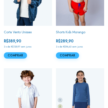
Corta Vento Unissex
Shorts Kids Morango
R$389,90
R$289,90
3
x
de
R$129,97
sem juros
3
x
de
R$96,63
sem juros
COMPRAR
COMPRAR