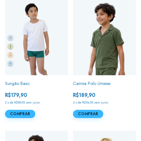
Sungão Basic
Camisa Polo Unissex
R$179,90
R$189,90
2
x
de
R$89,95
sem juros
2
x
de
R$94,95
sem juros
COMPRAR
COMPRAR