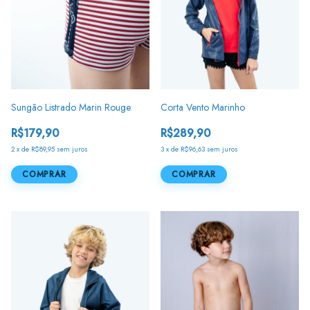
Sungão Listrado Marin Rouge
Corta Vento Marinho
R$179,90
R$289,90
2
x
de
R$89,95
sem juros
3
x
de
R$96,63
sem juros
COMPRAR
COMPRAR