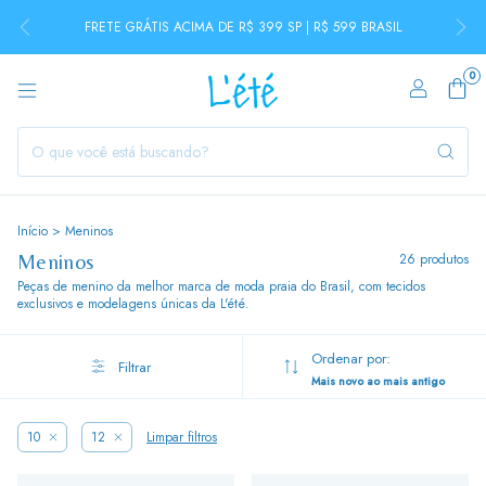
FRETE GRÁTIS ACIMA DE R$ 399 SP | R$ 599 BRASIL
0
Início
>
Meninos
Meninos
26 produtos
Peças de menino da melhor marca de moda praia do Brasil, com tecidos
exclusivos e modelagens únicas da L'été.
Ordenar por:
Filtrar
Mais novo ao mais antigo
10
12
Limpar filtros