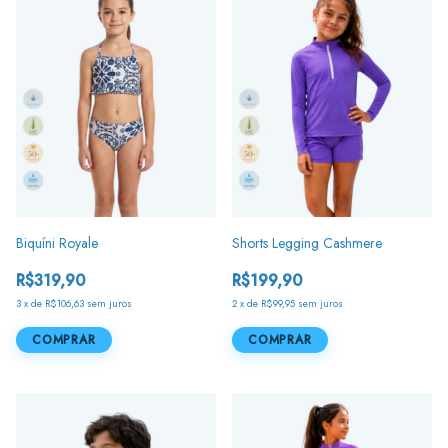
Biquíni Royale
Shorts Legging Cashmere
R$319,90
R$199,90
3
x
de
R$106,63
sem juros
2
x
de
R$99,95
sem juros
COMPRAR
COMPRAR