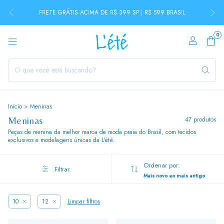
FRETE GRÁTIS ACIMA DE R$ 399 SP | R$ 599 BRASIL
0
Início
>
Meninas
Meninas
47 produtos
Peças de menina da melhor marca de moda praia do Brasil, com tecidos
exclusivos e modelagens únicas da L'été.
Ordenar por:
Filtrar
Mais novo ao mais antigo
10
12
Limpar filtros