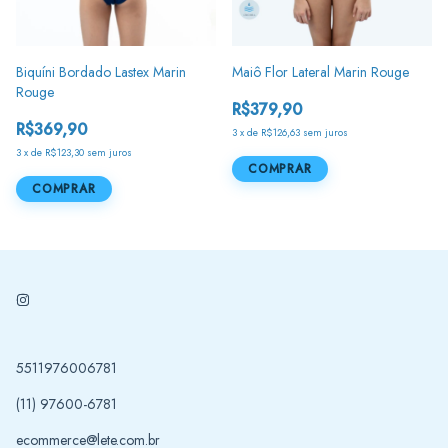
Biquíni Bordado Lastex Marin
Maiô Flor Lateral Marin Rouge
Rouge
R$379,90
R$369,90
3
x
de
R$126,63
sem juros
3
x
de
R$123,30
sem juros
COMPRAR
COMPRAR
5511976006781
(11) 97600-6781
ecommerce@lete.com.br