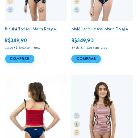
Biquíni Top ML Marin Rouge
Maiô Laço Lateral Marin Rouge
R$349,90
R$349,90
3
x
de
R$116,63
sem juros
3
x
de
R$116,63
sem juros
COMPRAR
COMPRAR