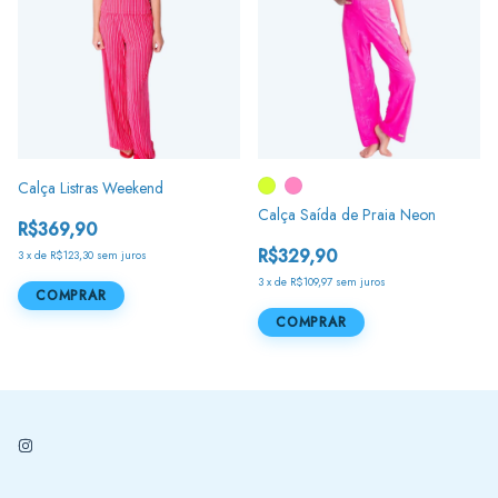
Calça Listras Weekend
Calça Saída de Praia Neon
R$369,90
R$329,90
3
x
de
R$123,30
sem juros
3
x
de
R$109,97
sem juros
COMPRAR
COMPRAR