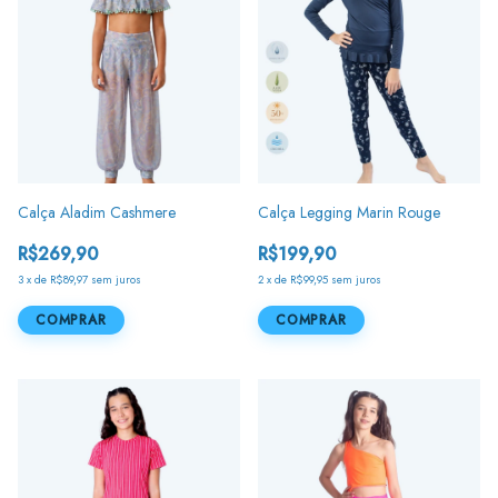
Calça Aladim Cashmere
Calça Legging Marin Rouge
R$269,90
R$199,90
3
x
de
R$89,97
sem juros
2
x
de
R$99,95
sem juros
COMPRAR
COMPRAR