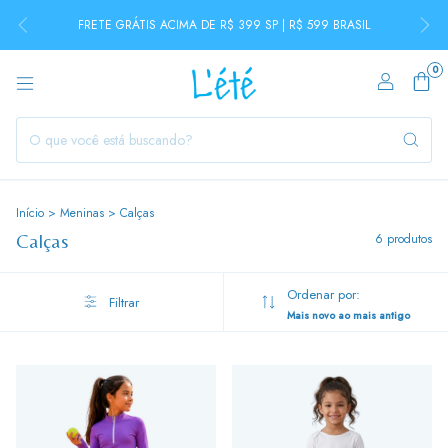
FRETE GRÁTIS ACIMA DE R$ 399 SP | R$ 599 BRASIL
0
Início
>
Meninas
>
Calças
Calças
6 produtos
Ordenar por:
Filtrar
Mais novo ao mais antigo