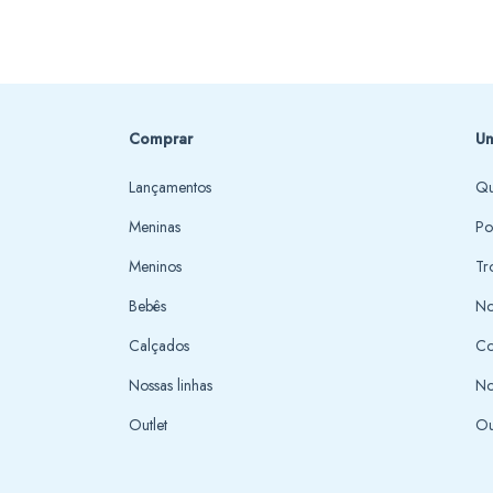
Comprar
Un
Lançamentos
Qu
Meninas
Po
Meninos
Tr
Bebês
No
Calçados
Co
Nossas linhas
No
Outlet
Ou