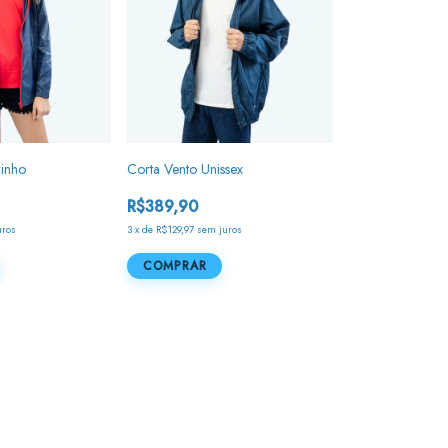
rinho
Corta Vento Unissex
R$389,90
uros
3
x
de
R$129,97
sem juros
COMPRAR