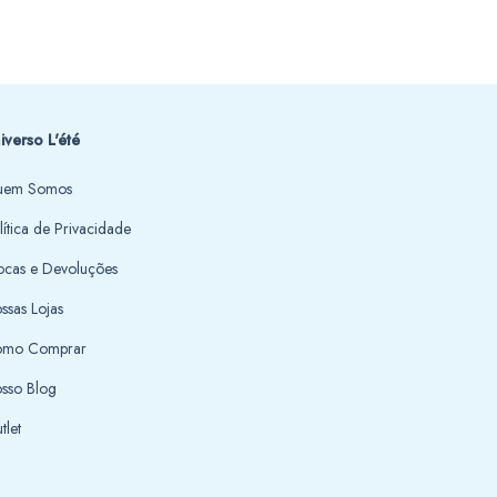
iverso L'été
em Somos
lítica de Privacidade
ocas e Devoluções
ssas Lojas
mo Comprar
sso Blog
tlet