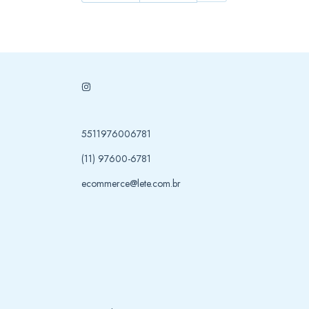
5511976006781
(11) 97600-6781
ecommerce@lete.com.br