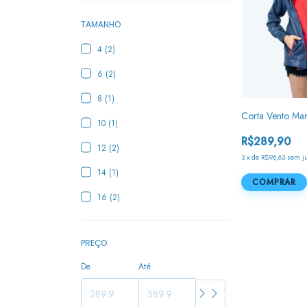
TAMANHO
4 (2)
6 (2)
8 (1)
Corta Vento Ma
10 (1)
R$289,90
12 (2)
3
x
de
R$96,63
sem j
14 (1)
COMPRAR
16 (2)
PREÇO
De
Até