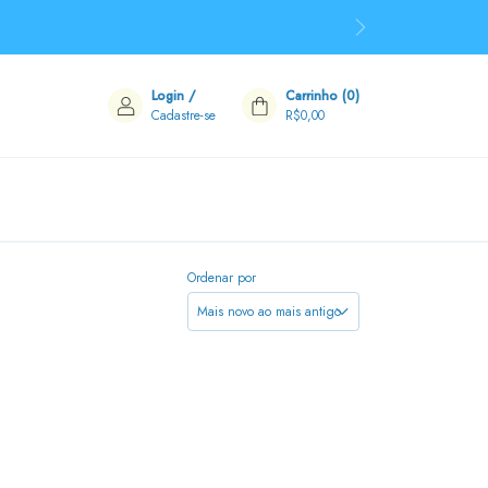
Login
/
Carrinho
(
0
)
Cadastre-se
R$0,00
Ordenar por