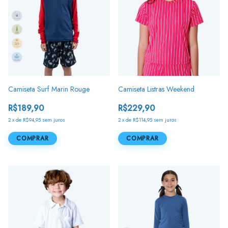
Camiseta Surf Marin Rouge
Camiseta Listras Weekend
R$189,90
R$229,90
2
x
de
R$94,95
sem juros
2
x
de
R$114,95
sem juros
COMPRAR
COMPRAR