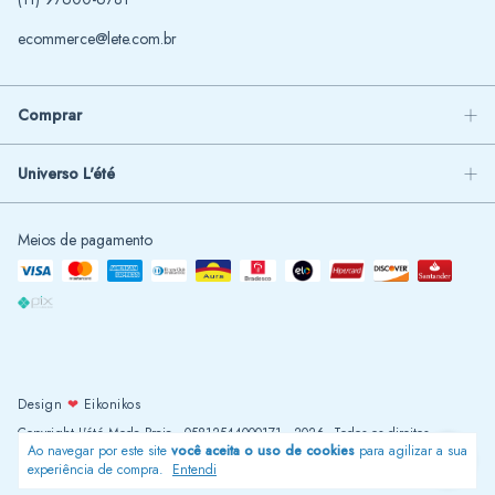
ecommerce@lete.com.br
Comprar
Universo L'été
Meios de pagamento
Design
❤
Eikonikos
Copyright L'été Moda Praia - 05812544000171 - 2026. Todos os direitos
Ao navegar por este site
você aceita o uso de cookies
para agilizar a sua
reservados.
experiência de compra.
Entendi