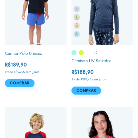
Camisa Polo Unissex
+5
Camiseta UV Babados
R$189,90
R$188,90
2
x
de
R$94,95
sem juros
2
x
de
R$94,45
sem juros
COMPRAR
COMPRAR