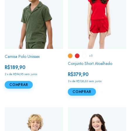
Camisa Polo Unissex
+5
Conjunto Short Atoalhado
R$189,90
R$379,90
2
x
de
R$94,95
sem juros
3
x
de
R$126,63
sem juros
COMPRAR
COMPRAR