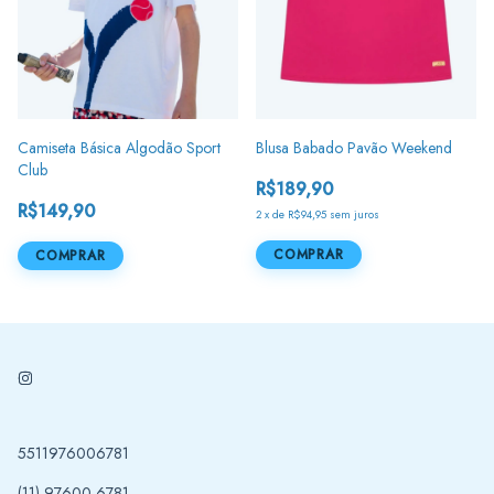
Camiseta Básica Algodão Sport
Blusa Babado Pavão Weekend
Club
R$189,90
R$149,90
2
x
de
R$94,95
sem juros
COMPRAR
COMPRAR
5511976006781
(11) 97600-6781