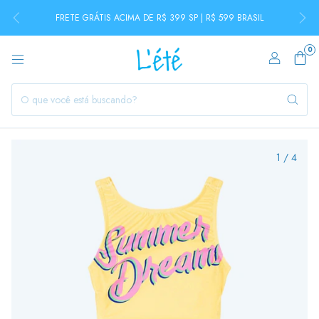
FRETE GRÁTIS ACIMA DE R$ 399 SP | R$ 599 BRASIL
0
1
/
4