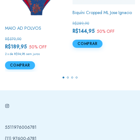
Biquíni Cropped ML Jose Ignacio
R$289,90
MAIO AD POLVOS
R$144,95
50
% OFF
R$379,90
COMPRAR
R$189,95
50
% OFF
2
x
de
R$94,98
sem juros
COMPRAR
5511976006781
(11) 97600-6781