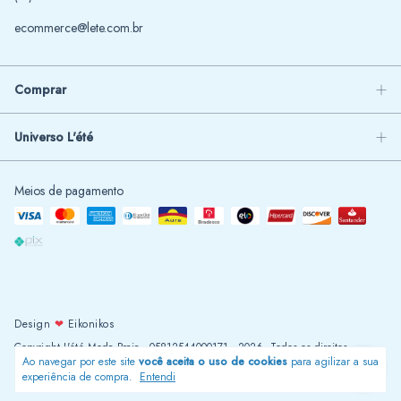
ecommerce@lete.com.br
Comprar
Universo L'été
Meios de pagamento
Design
❤
Eikonikos
Copyright L'été Moda Praia - 05812544000171 - 2026. Todos os direitos
Ao navegar por este site
você aceita o uso de cookies
para agilizar a sua
reservados.
experiência de compra.
Entendi