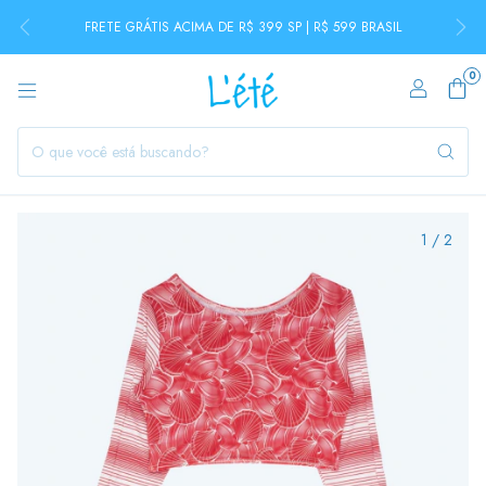
FRETE GRÁTIS ACIMA DE R$ 399 SP | R$ 599 BRASIL
0
1
/
2