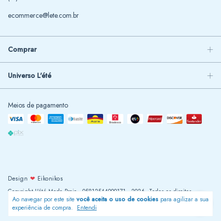
ecommerce@lete.com.br
Comprar
Universo L'été
Meios de pagamento
Design
❤
Eikonikos
Copyright L'été Moda Praia - 05812544000171 - 2026. Todos os direitos
Ao navegar por este site
você aceita o uso de cookies
para agilizar a sua
reservados.
experiência de compra.
Entendi