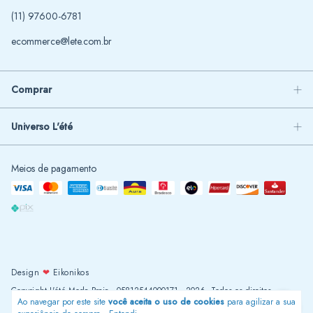
(11) 97600-6781
ecommerce@lete.com.br
Comprar
Universo L'été
Meios de pagamento
Design
❤
Eikonikos
Copyright L'été Moda Praia - 05812544000171 - 2026. Todos os direitos
Ao navegar por este site
você aceita o uso de cookies
para agilizar a sua
reservados.