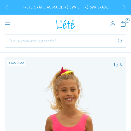
FRETE GRÁTIS ACIMA DE R$ 399 SP | R$ 599 BRASIL
0
ESGOTADO
1
/
3