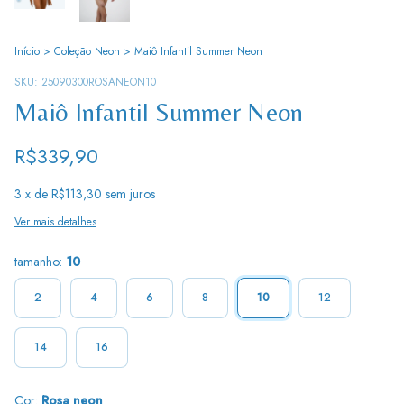
Início
>
Coleção Neon
>
Maiô Infantil Summer Neon
SKU:
25090300ROSANEON10
Maiô Infantil Summer Neon
R$339,90
3
x de
R$113,30
sem juros
Ver mais detalhes
tamanho:
10
2
4
6
8
10
12
14
16
Cor:
Rosa neon