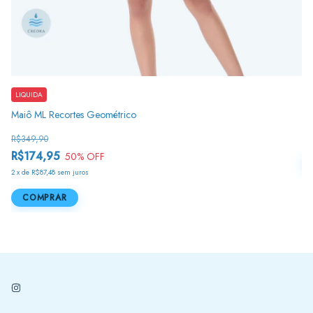
Ma
LIQUIDA
Maiô ML Recortes Geométrico
R
3
x
R$349,90
R$174,95
50
% OFF
2
x
de
R$87,48
sem juros
COMPRAR