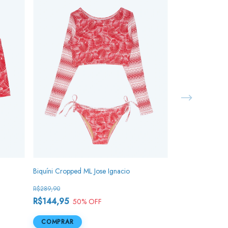
Biquíni Cropped ML Jose Ignacio
Biquíni Lenço Ba
R$289,90
R$269,90
R$144,95
R$134,95
50
% OFF
50
%
COMPRAR
COMPRAR