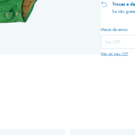
Trocas e d
Se não gosta
Entregas para o CEP:
Meios de envio
Não sei meu CEP