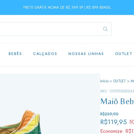
FRETE GRÁTIS ACIMA DE R$ 399 SP | R$ 599 BRASIL
BEBÊS
CALÇADOS
NOSSAS LINHAS
OUTLET
Início
>
OUTLET
>
M
SKU:
121070302024
Maiô Beb
R$239,90
R$119,95
5
Economize:
R$1