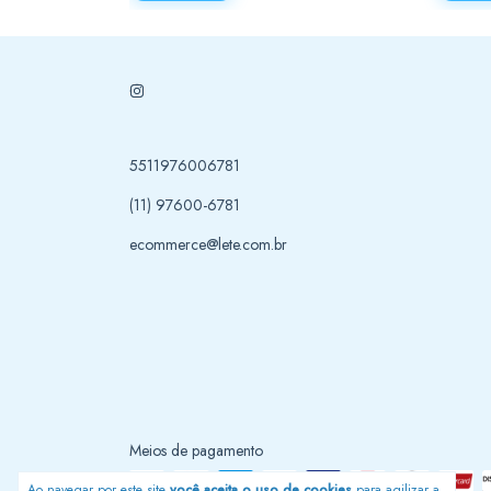
5511976006781
(11) 97600-6781
ecommerce@lete.com.br
Meios de pagamento
Ao navegar por este site
você aceita o uso de cookies
para agilizar a