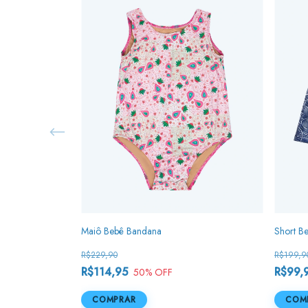
Maiô Bebê Bandana
Short Be
R$229,90
R$199,9
R$114,95
R$99,
50
% OFF
COMPRAR
COM