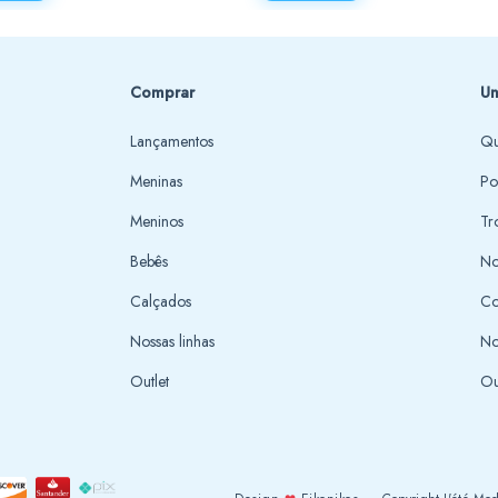
Comprar
Un
Lançamentos
Qu
Meninas
Po
Meninos
Tr
Bebês
No
Calçados
Co
Nossas linhas
No
Outlet
Ou