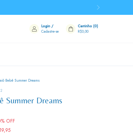
Login
/
Carrinho
(
0
)
Cadastre-se
R$0,00
aiô Bebê Summer Dreams
32
ê Summer Dreams
0
% OFF
19,95