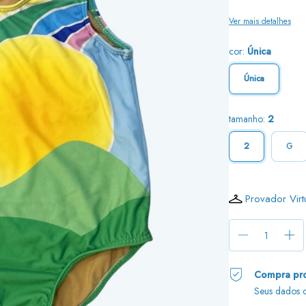
Ver mais detalhes
cor:
Única
Única
tamanho:
2
2
G
Provador Virt
Compra pro
Seus dados c