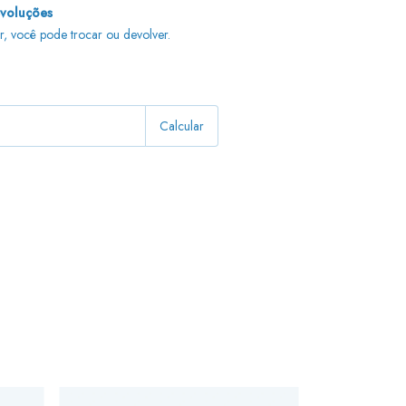
evoluções
r, você pode trocar ou devolver.
Alterar CEP
Calcular