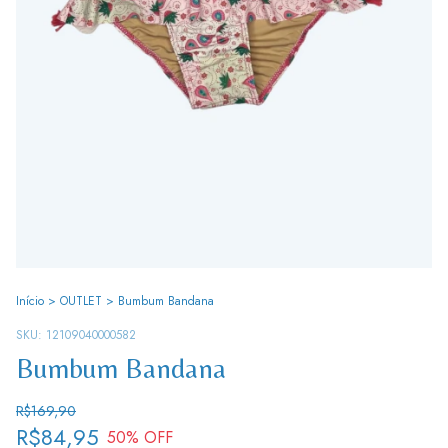
Início
>
OUTLET
>
Bumbum Bandana
SKU:
12109040000582
Bumbum Bandana
R$169,90
R$84,95
50
% OFF