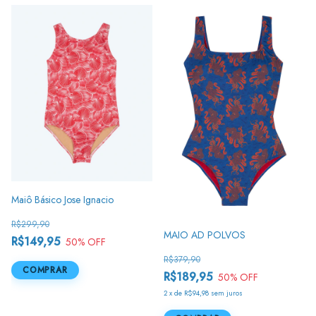
Maiô Básico Jose Ignacio
R$299,90
MAIO AD POLVOS
R$149,95
50
% OFF
R$379,90
COMPRAR
R$189,95
50
% OFF
2
x
de
R$94,98
sem juros