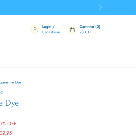
Login
/
Carrinho
(
0
)
Cadastre-se
R$0,00
quíni Tie Dye
62
ie Dye
0
% OFF
09,95