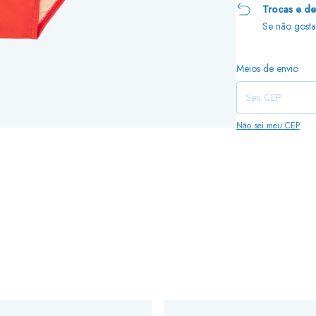
Trocas e d
Se não gosta
Entregas para o CEP:
Meios de envio
Não sei meu CEP