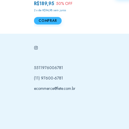
R$189,95
50
% OFF
2
x
de
R$94,98
sem juros
COMPRAR
5511976006781
(11) 97600-6781
ecommerce@lete.com.br