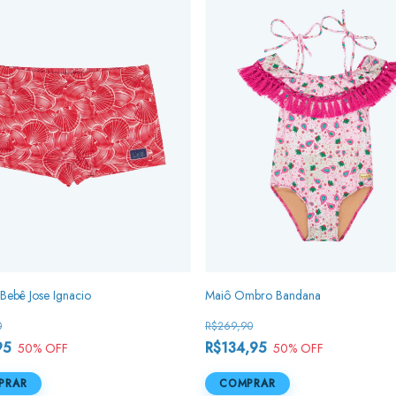
Bebê Jose Ignacio
Maiô Ombro Bandana
0
R$269,90
95
R$134,95
50
% OFF
50
% OFF
PRAR
COMPRAR