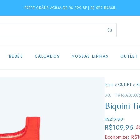
FRETE GRÁTIS ACIMA DE R$ 399 SP | R$ 599 BRASIL
BEBÊS
CALÇADOS
NOSSAS LINHAS
OUTLET
Início
>
OUTLET
>
Bi
SKU:
119160202000
Biquíni T
R$219,90
R$109,95
5
Economize:
R$1