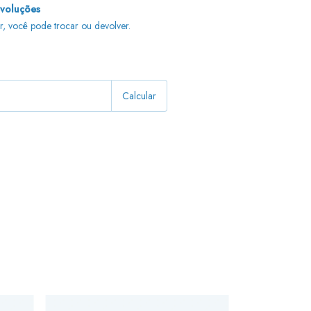
evoluções
r, você pode trocar ou devolver.
Alterar CEP
Calcular