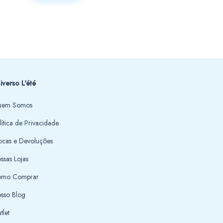
R$104,95
50
COMPRAR
iverso L'été
em Somos
lítica de Privacidade
ocas e Devoluções
ssas Lojas
mo Comprar
sso Blog
tlet