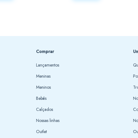
Comprar
Un
Lançamentos
Qu
Meninas
Po
Meninos
Tr
Bebês
No
Calçados
Co
Nossas linhas
No
Outlet
Ou