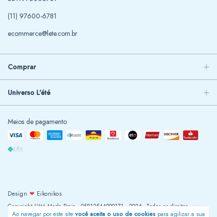
(11) 97600-6781
ecommerce@lete.com.br
Comprar
Universo L'été
Meios de pagamento
Design
❤
Eikonikos
Copyright L'été Moda Praia - 05812544000171 - 2026. Todos os direitos
Ao navegar por este site
você aceita o uso de cookies
para agilizar a sua
reservados.