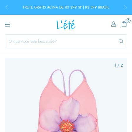
FRETE GRÁTIS ACIMA DE R$ 399 SP | R$ 599 BRASIL
0
1
/
2