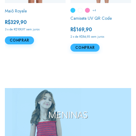
Maiô Royale
+4
Camiseta UV QR Code
R$329,90
R$169,90
3
x
de
R$109,97
sem juros
2
x
de
R$84,95
sem juros
COMPRAR
COMPRAR