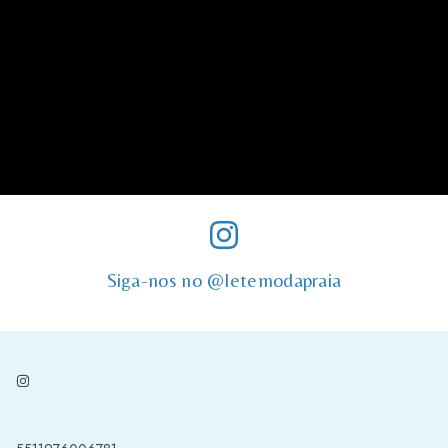
Siga-nos no @letemodapraia