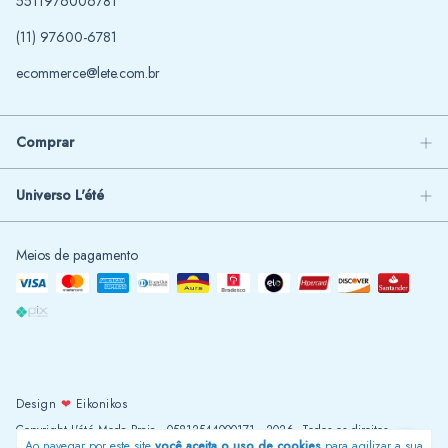
5511976006781
(11) 97600-6781
ecommerce@lete.com.br
Comprar
Universo L'été
Meios de pagamento
Design
❤
Eikonikos
Copyright L'été Moda Praia - 05812544000171 - 2026. Todos os direitos
Ao navegar por este site
você aceita o uso de cookies
para agilizar a sua