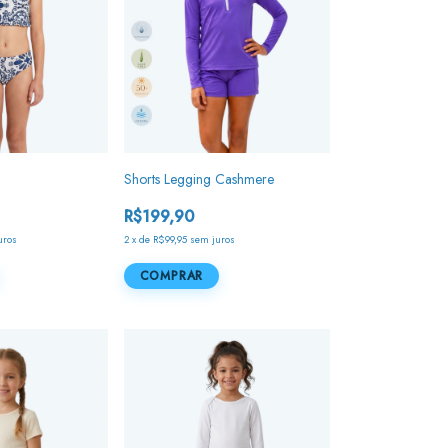
Shorts Legging Cashmere
R$199,90
uros
2
x
de
R$99,95
sem juros
COMPRAR