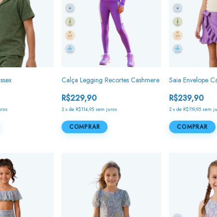
ssex
Calça Legging Recortes Cashmere
Saia Envelope C
R$229,90
R$239,90
uros
2
x
de
R$114,95
sem juros
2
x
de
R$119,95
sem j
COMPRAR
COMPRAR