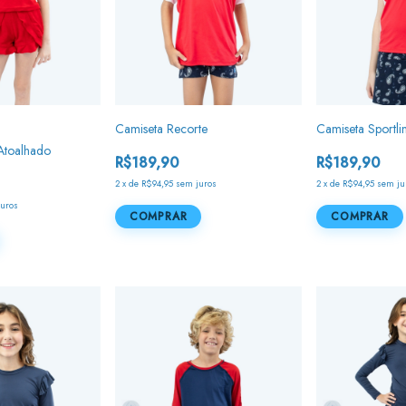
Camiseta Recorte
Camiseta Sportli
Atoalhado
R$189,90
R$189,90
2
x
de
R$94,95
sem juros
2
x
de
R$94,95
sem ju
juros
COMPRAR
COMPRAR