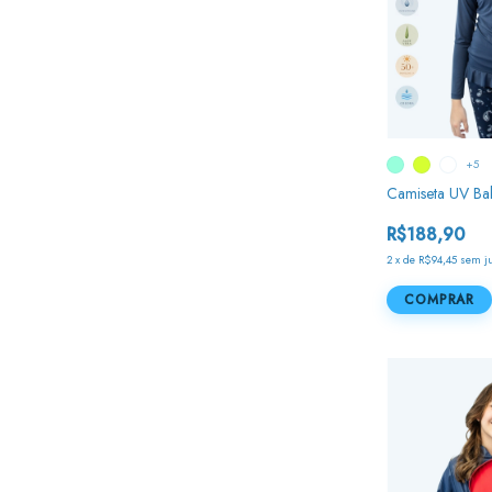
+5
Camiseta UV Ba
R$188,90
2
x
de
R$94,45
sem j
COMPRAR