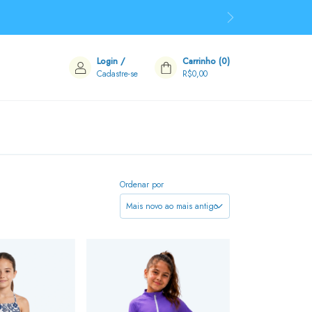
Login
/
Carrinho
(
0
)
Cadastre-se
R$0,00
Ordenar por