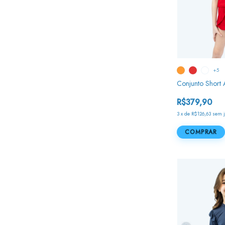
+5
Conjunto Short 
R$379,90
3
x
de
R$126,63
sem 
COMPRAR