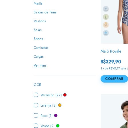
Maiôs
Saídas de Praia
Vestidos
Saias
Shorts
Camisetas
Maiô Royale
Calças
R$329,90
Ver mais
3
x
de
R$109,97
sem j
COMPRAR
COR
Vermelho (22)
Laranja (3)
Roxo (1)
Verde (2)