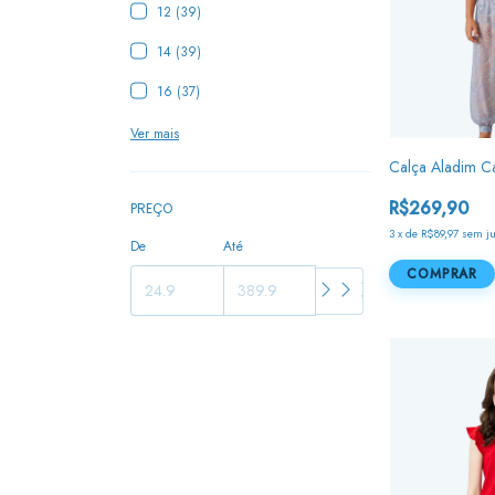
12 (39)
14 (39)
16 (37)
Ver mais
Calça Aladim C
R$269,90
PREÇO
3
x
de
R$89,97
sem j
De
Até
COMPRAR