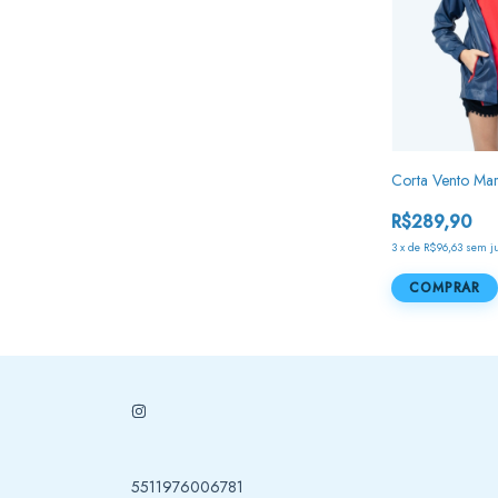
Corta Vento Ma
R$289,90
3
x
de
R$96,63
sem j
COMPRAR
5511976006781