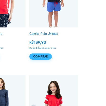
ne
Camisa Polo Unissex
R$189,90
ros
2
x
de
R$94,95
sem juros
COMPRAR