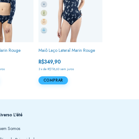
Marin Rouge
Maiô Laço Lateral Marin Rouge
R$349,90
uros
3
x
de
R$116,63
sem juros
COMPRAR
iverso L'été
em Somos