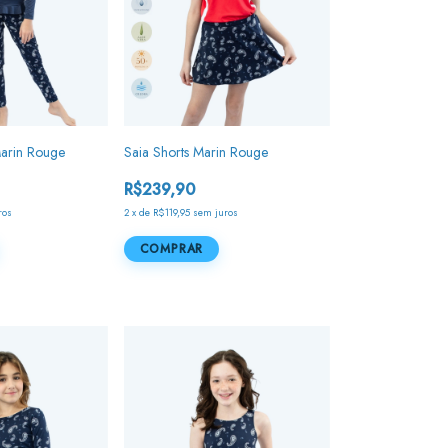
arin Rouge
Saia Shorts Marin Rouge
R$239,90
ros
2
x
de
R$119,95
sem juros
COMPRAR