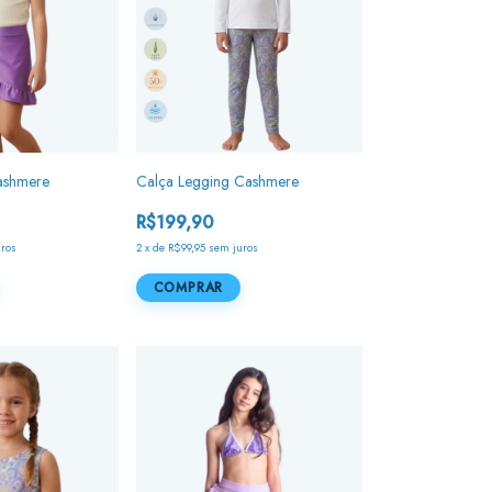
ashmere
Calça Legging Cashmere
R$199,90
uros
2
x
de
R$99,95
sem juros
COMPRAR