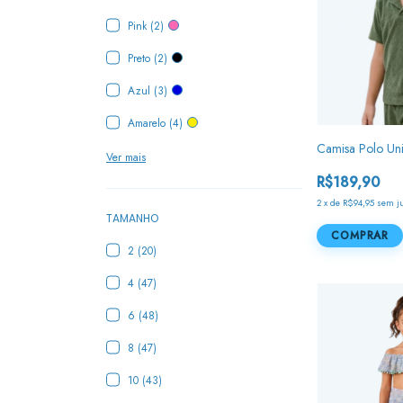
Pink (2)
Preto (2)
Azul (3)
Amarelo (4)
Camisa Polo Uni
Ver mais
R$189,90
2
x
de
R$94,95
sem j
TAMANHO
COMPRAR
2 (20)
4 (47)
6 (48)
8 (47)
10 (43)