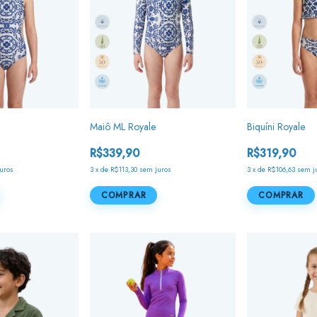
Maiô ML Royale
Biquíni Royale
R$339,90
R$319,90
uros
3
x
de
R$113,30
sem juros
3
x
de
R$106,63
sem j
COMPRAR
COMPRAR