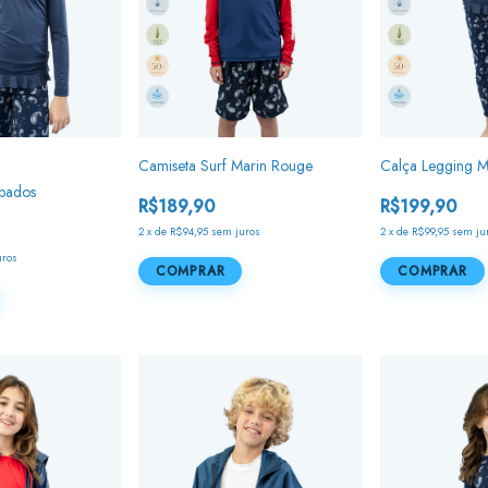
Camiseta Surf Marin Rouge
Calça Legging M
bados
R$189,90
R$199,90
2
x
de
R$94,95
sem juros
2
x
de
R$99,95
sem ju
uros
COMPRAR
COMPRAR