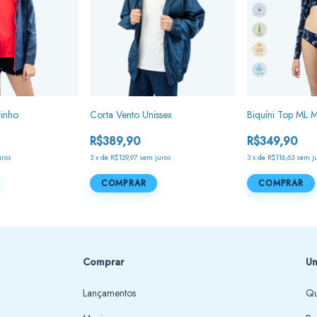
rinho
Corta Vento Unissex
Biquíni Top ML 
R$389,90
R$349,90
uros
3
x
de
R$129,97
sem juros
3
x
de
R$116,63
sem j
COMPRAR
COMPRAR
Comprar
Un
Lançamentos
Qu