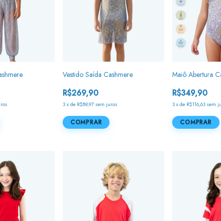
ashmere
Vestido Saída Cashmere
Maiô Abertura 
R$269,90
R$349,90
uros
3
x
de
R$89,97
sem juros
3
x
de
R$116,63
sem j
COMPRAR
COMPRAR