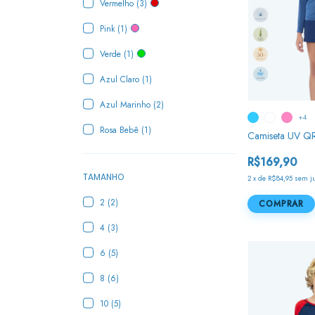
Vermelho (3)
Pink (1)
Verde (1)
Azul Claro (1)
Azul Marinho (2)
+4
Rosa Bebê (1)
Camiseta UV Q
R$169,90
TAMANHO
2
x
de
R$84,95
sem j
2 (2)
COMPRAR
4 (3)
6 (5)
8 (6)
10 (5)