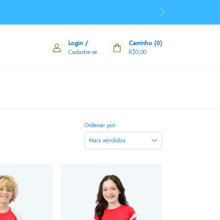
Login
/
Carrinho
(
0
)
Cadastre-se
R$0,00
Ordenar por