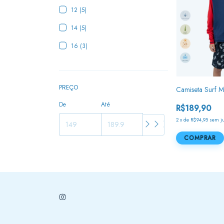
12 (5)
14 (5)
16 (3)
PREÇO
Camiseta Surf 
De
Até
R$189,90
2
x
de
R$94,95
sem j
COMPRAR