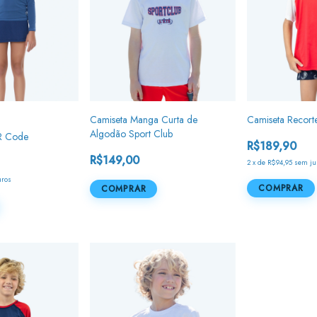
Camiseta Manga Curta de
Camiseta Recort
Algodão Sport Club
R Code
R$189,90
R$149,00
2
x
de
R$94,95
sem ju
uros
COMPRAR
COMPRAR