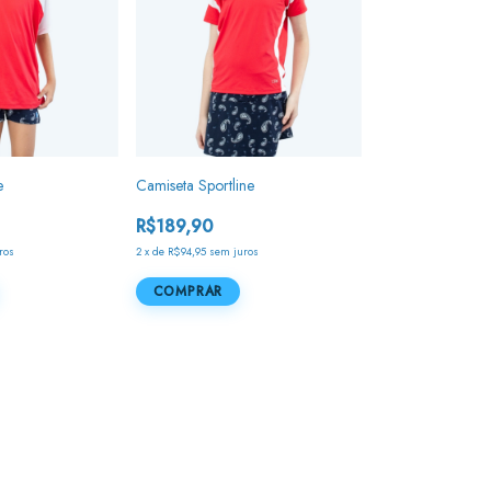
e
Camiseta Sportline
R$189,90
ros
2
x
de
R$94,95
sem juros
COMPRAR