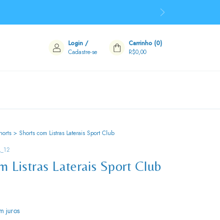
Login
/
Carrinho
(
0
)
Cadastre-se
R$0,00
horts
>
Shorts com Listras Laterais Sport Club
L_12
m Listras Laterais Sport Club
m juros