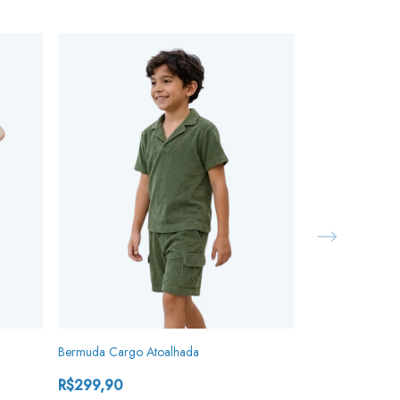
Bermuda Cargo Atoalhada
LIQUIDA
Shorts de Praia 
R$299,90