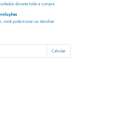
uidados durante toda a compra.
evoluções
r, você pode trocar ou devolver.
Alterar CEP
Calcular