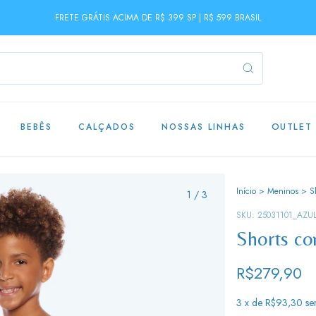
FRETE GRÁTIS ACIMA DE R$ 399 SP | R$ 599 BRASIL
BEBÊS
CALÇADOS
NOSSAS LINHAS
OUTLET
Início
>
Meninos
>
S
1
/
3
SKU:
25031101_AZU
Shorts co
R$279,90
3
x de
R$93,30
se