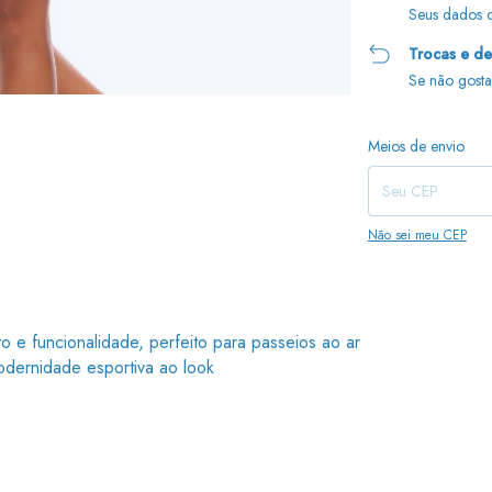
Seus dados c
Trocas e d
Se não gosta
Entregas para o CEP:
Meios de envio
Não sei meu CEP
o e funcionalidade, perfeito para passeios ao ar
modernidade esportiva ao look