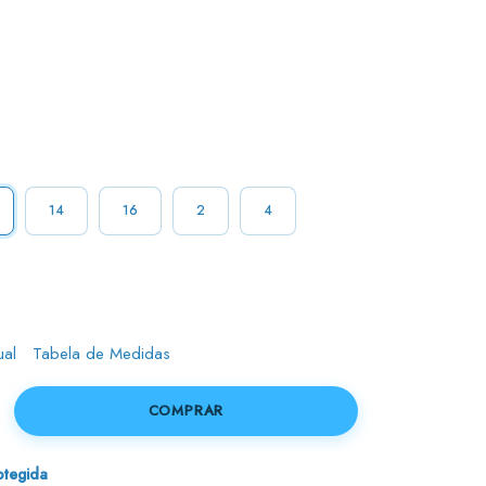
14
16
2
4
ual
Tabela de Medidas
tegida