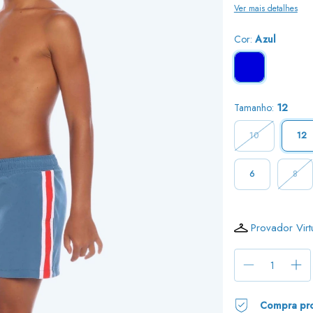
Ver mais detalhes
Cor:
Azul
Tamanho:
12
10
12
6
8
Provador Virt
Compra pro