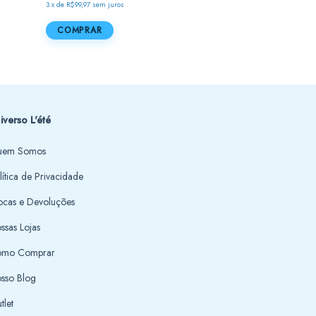
3
x
de
R$99,97
sem juros
R$289,90
R$144,95
50
COMPRAR
COMPRAR
iverso L'été
em Somos
lítica de Privacidade
ocas e Devoluções
ssas Lojas
mo Comprar
sso Blog
tlet