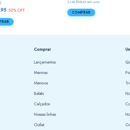
3
x
de
R$96,63
sem juros
0
,95
50
% OFF
COMPRAR
PRAR
Comprar
Un
Lançamentos
Qu
Meninas
Po
Meninos
Tr
Bebês
No
Calçados
Co
Nossas linhas
No
Outlet
Ou