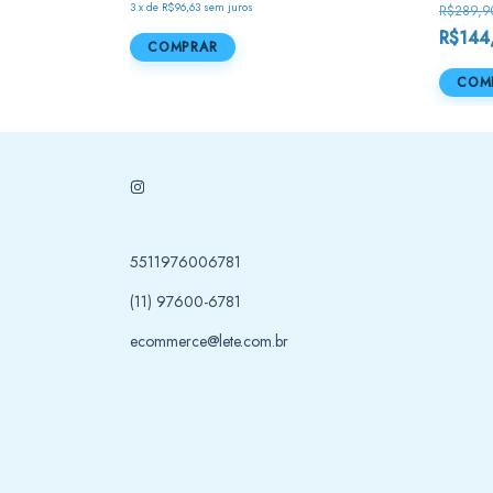
3
x
de
R$96,63
sem juros
R$289,9
R$144
COMPRAR
COM
5511976006781
(11) 97600-6781
ecommerce@lete.com.br