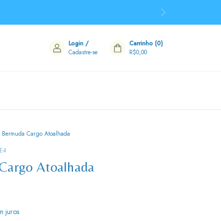
Login
/
Carrinho
(
0
)
Cadastre-se
R$0,00
Bermuda Cargo Atoalhada
E4
Cargo Atoalhada
m juros