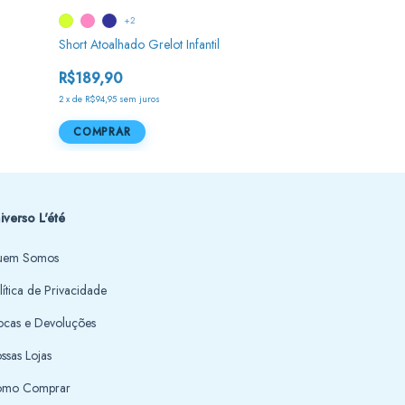
+2
Camisa Polo Unis
Short Atoalhado Grelot Infantil
R$189,90
R$189,90
2
x
de
R$94,95
sem jur
2
x
de
R$94,95
sem juros
COMPRAR
COMPRAR
iverso L'été
em Somos
lítica de Privacidade
ocas e Devoluções
ssas Lojas
mo Comprar