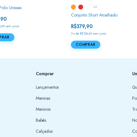
Polo Unissex
+5
Conjunto Short Atoalhado
,90
R$379,90
,95
sem juros
3
x
de
R$126,63
sem juros
PRAR
COMPRAR
Comprar
Un
Lançamentos
Qu
Meninas
Po
Meninos
Tr
Bebês
No
Calçados
Co