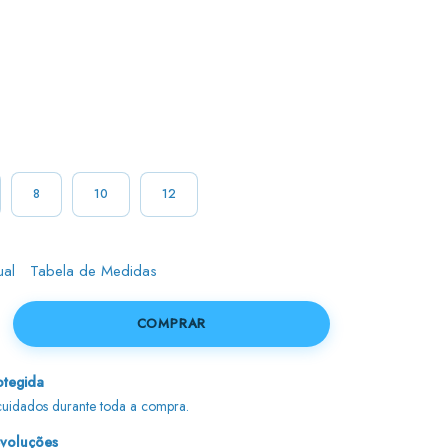
8
10
12
ual
Tabela de Medidas
tegida
uidados durante toda a compra.
evoluções