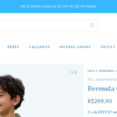
FRETE GRÁTIS ACIMA DE R$ 399 SP | R$ 599 BRASIL
BEBÊS
CALÇADOS
NOSSAS LINHAS
OUTLET
Início
>
Atoalhados
>
1
/
2
SKU:
26040100VERD
Bermuda 
R$299,90
3
x de
R$99,97
se