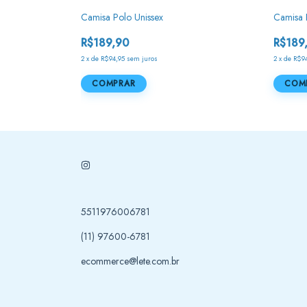
Camisa Polo Unissex
Camisa 
R$189,90
R$189
2
x
de
R$94,95
sem juros
2
x
de
R$94
COMPRAR
COM
5511976006781
(11) 97600-6781
ecommerce@lete.com.br