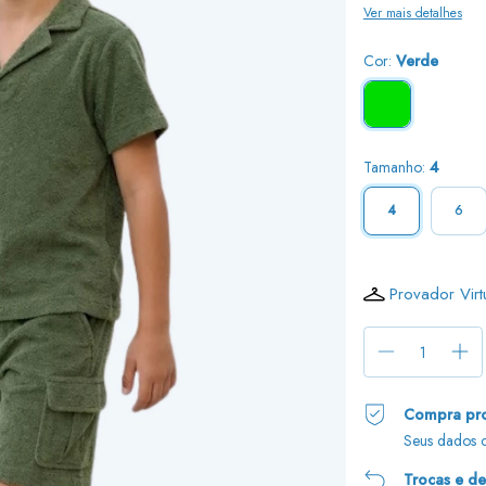
Ver mais detalhes
Cor:
Verde
Tamanho:
4
4
6
Provador Virt
Compra pro
Seus dados c
Trocas e d