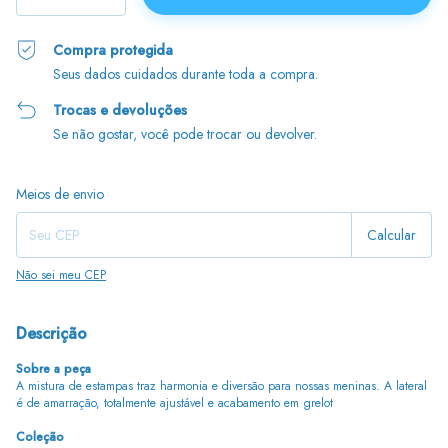
Compra protegida
Seus dados cuidados durante toda a compra.
Trocas e devoluções
Se não gostar, você pode trocar ou devolver.
Entregas para o CEP:
Alterar CEP
Meios de envio
Calcular
Não sei meu CEP
Descrição
Sobre a peça
A mistura de estampas traz harmonia e diversão para nossas meninas. A lateral
é de amarração, totalmente ajustável e acabamento em grelot
Coleção