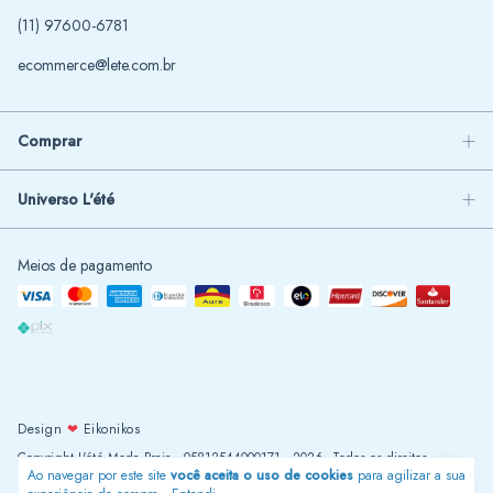
(11) 97600-6781
ecommerce@lete.com.br
Comprar
Universo L'été
Meios de pagamento
Design
❤
Eikonikos
Copyright L'été Moda Praia - 05812544000171 - 2026. Todos os direitos
Ao navegar por este site
você aceita o uso de cookies
para agilizar a sua
reservados.