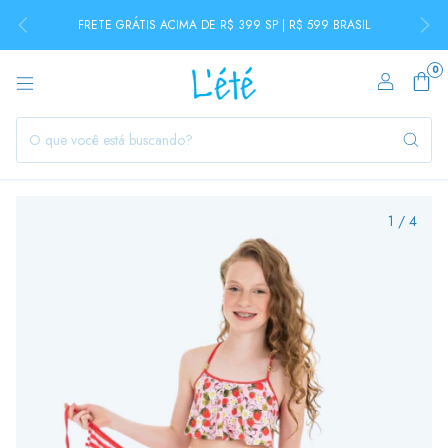
FRETE GRÁTIS ACIMA DE R$ 399 SP | R$ 599 BRASIL
0
1
/
4