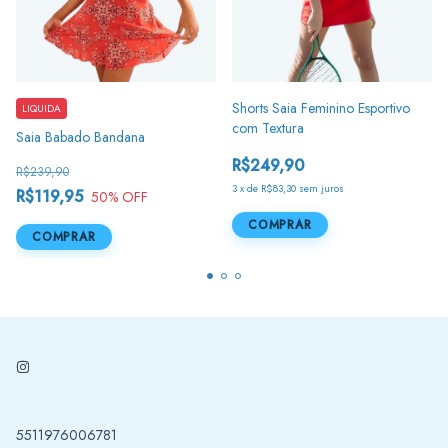
Shorts Saia Feminino Esportivo
LIQUIDA
com Textura
Saia Babado Bandana
R$249,90
R$239,90
3
x
de
R$83,30
sem juros
R$119,95
50
% OFF
COMPRAR
COMPRAR
5511976006781