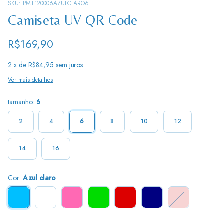
SKU:
PMT120006AZULCLARO6
Camiseta UV QR Code
R$169,90
2
x de
R$84,95
sem juros
Ver mais detalhes
tamanho:
6
2
4
6
8
10
12
14
16
Cor:
Azul claro