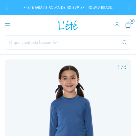
FRETE GRÁTIS ACIMA DE R$ 399 SP | R$ 599 BRASIL
0
1
/
5