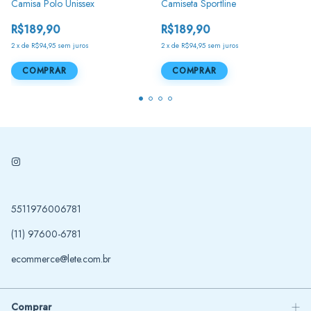
Camisa Polo Unissex
Camiseta Sportline
R$189,90
R$189,90
2
x
de
R$94,95
sem juros
2
x
de
R$94,95
sem juros
COMPRAR
COMPRAR
5511976006781
(11) 97600-6781
ecommerce@lete.com.br
Comprar