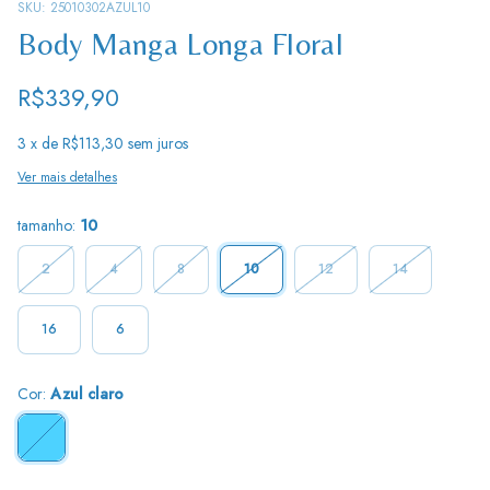
SKU:
25010302AZUL10
Body Manga Longa Floral
R$339,90
3
x de
R$113,30
sem juros
Ver mais detalhes
tamanho:
10
2
4
8
10
12
14
16
6
Cor:
Azul claro