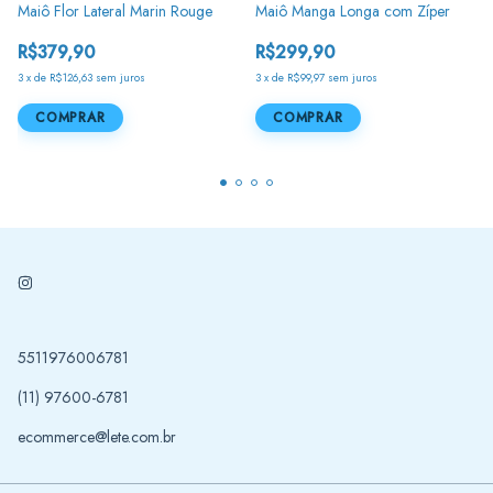
Maiô Flor Lateral Marin Rouge
Maiô Manga Longa com Zíper
R$379,90
R$299,90
3
x
de
R$126,63
sem juros
3
x
de
R$99,97
sem juros
COMPRAR
COMPRAR
5511976006781
(11) 97600-6781
ecommerce@lete.com.br