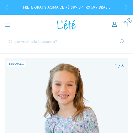
FRETE GRÁTIS ACIMA DE R$ 399 SP | R$ 599 BRASIL
0
ESGOTADO
1
/
3