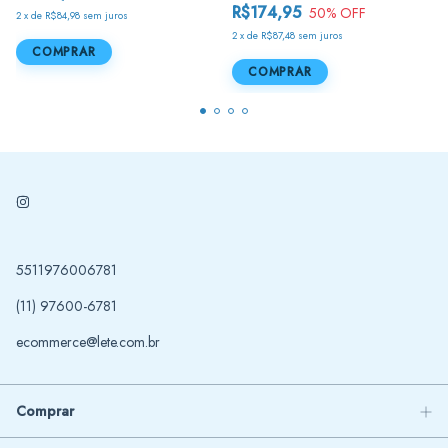
R$174,95
50
% OFF
2
x
de
R$84,98
sem juros
2
x
de
R$87,48
sem juros
COMPRAR
COMPRAR
5511976006781
(11) 97600-6781
ecommerce@lete.com.br
Comprar