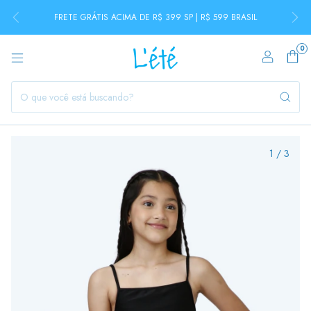
FRETE GRÁTIS ACIMA DE R$ 399 SP | R$ 599 BRASIL
0
1
/
3