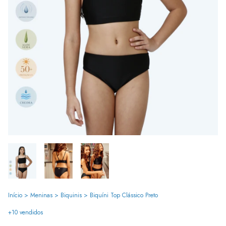
Início
>
Meninas
>
Biquinis
>
Biquíni Top Clássico Preto
+10 vendidos