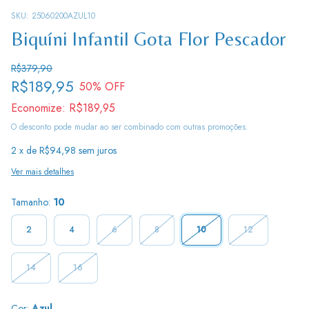
SKU:
25060200AZUL10
Biquíni Infantil Gota Flor Pescador
R$379,90
R$189,95
50
% OFF
Economize:
R$189,95
O desconto pode mudar ao ser combinado com outras promoções.
2
x de
R$94,98
sem juros
Ver mais detalhes
Tamanho:
10
2
4
6
8
10
12
14
16
Cor:
Azul