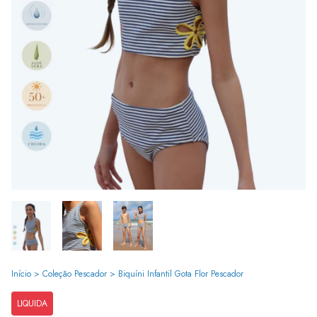
Início
>
Coleção Pescador
>
Biquíni Infantil Gota Flor Pescador
LIQUIDA