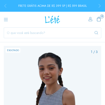
FRETE GRÁTIS ACIMA DE R$ 399 SP | R$ 599 BRASIL
0
ESGOTADO
1
/
3