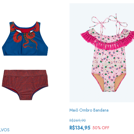
Maiô Ombro Bandana
R$269,90
R$134,95
50
% OFF
LVOS