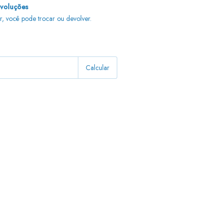
evoluções
r, você pode trocar ou devolver.
Alterar CEP
Calcular