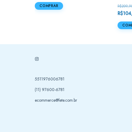
COMPRAR
R$209,9
R$104
COM
5511976006781
(11) 97600-6781
ecommerce@lete.com.br