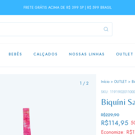
FRETE GRÁTIS ACIMA DE R$ 399 SP | R$ 599 BRASIL
BEBÊS
CALÇADOS
NOSSAS LINHAS
OUTLET
Início
>
OUTLET
>
B
1
/
2
SKU:
119190201100
Biquíni S
R$229,90
R$114,95
5
Economize:
R$1