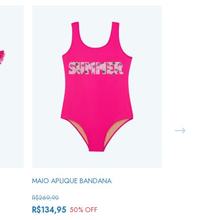
MAIO APLIQUE BANDANA
Biquíni Lenço Ba
R$269,90
R$269,90
R$134,95
R$134,95
50
% OFF
50
%