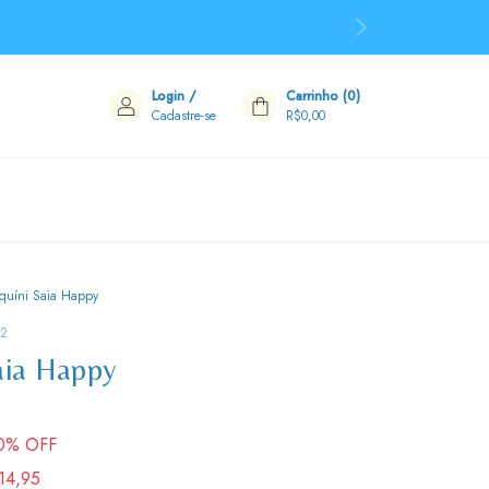
Login
/
Carrinho
(
0
)
Cadastre-se
R$0,00
iquíni Saia Happy
02
aia Happy
0
% OFF
14,95