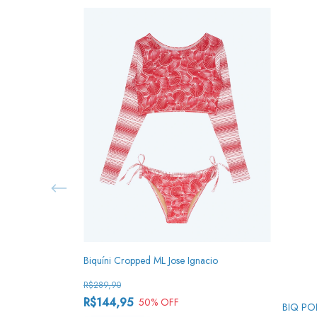
Biquíni Cropped ML Jose Ignacio
R$289,90
R$144,95
50
% OFF
BIQ PO