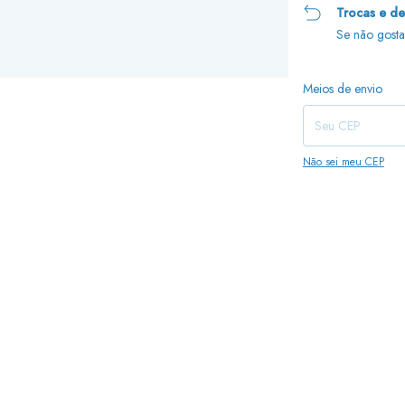
Trocas e d
Se não gosta
Entregas para o CEP:
Meios de envio
Não sei meu CEP