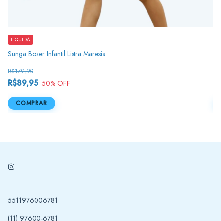
LIQUIDA
L
Sunga Boxer Infantil Listra Maresia
Su
R$179,90
R$
R$89,95
R
50
% OFF
COMPRAR
5511976006781
(11) 97600-6781