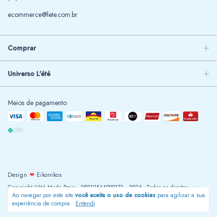
ecommerce@lete.com.br
Comprar
Universo L'été
Meios de pagamento
Design
❤
Eikonikos
Copyright L'été Moda Praia - 05812544000171 - 2026. Todos os direitos
Ao navegar por este site
você aceita o uso de cookies
para agilizar a sua
reservados.
experiência de compra.
Entendi