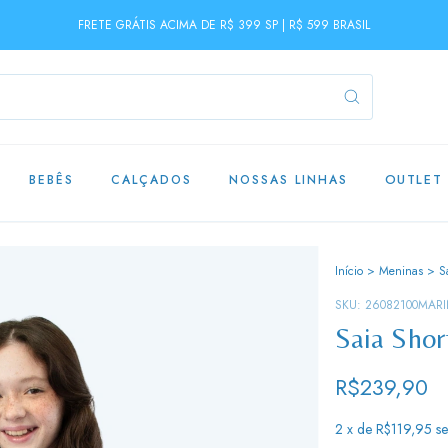
FRETE GRÁTIS ACIMA DE R$ 399 SP | R$ 599 BRASIL
BEBÊS
CALÇADOS
NOSSAS LINHAS
OUTLET
Início
>
Meninas
>
S
SKU:
26082100MAR
Saia Shor
R$239,90
2
x de
R$119,95
s