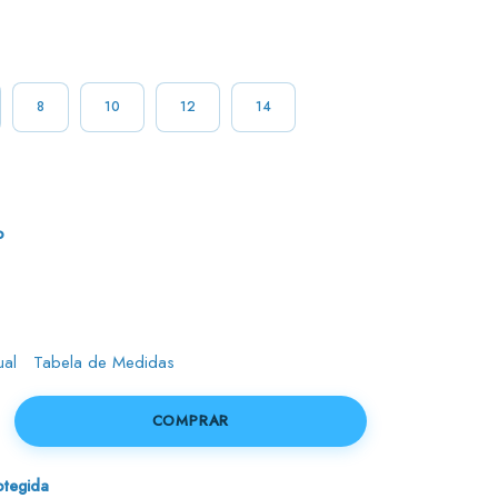
8
10
12
14
o
ual
Tabela de Medidas
tegida