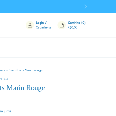
Login
/
Carrinho
(
0
)
Cadastre-se
R$0,00
aias
>
Saia Shorts Marin Rouge
INHO4
ts Marin Rouge
em juros