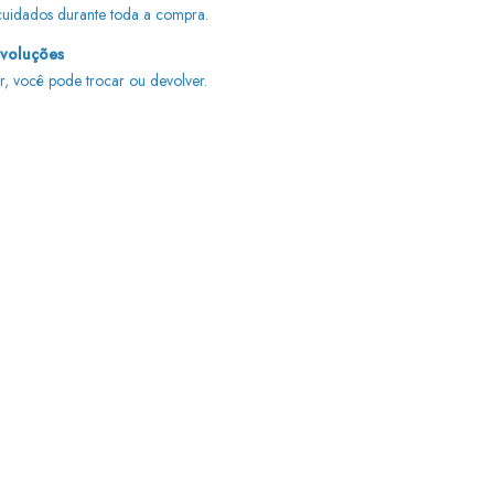
uidados durante toda a compra.
evoluções
r, você pode trocar ou devolver.
Alterar CEP
Calcular