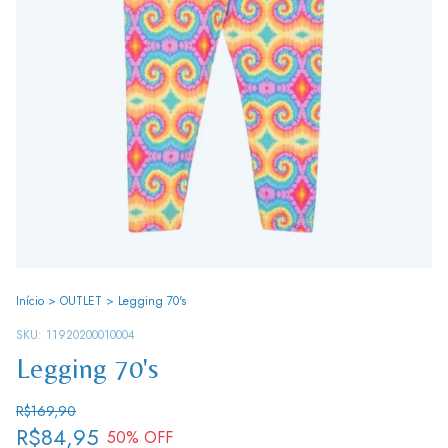
Início
>
OUTLET
>
Legging 70's
SKU:
11920200010004
Legging 70's
R$169,90
R$84,95
50
% OFF