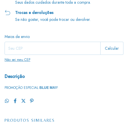
Seus dados cuidados durante toda a compra.
Trocas e devoluções
Se não gostar, você pode trocar ou devolver.
Entregas para o CEP:
Alterar CEP
Meios de envio
Calcular
Não sei meu CEP
Descrição
PROMOÇÃO ESPECIAL
!
BLUE MAY
PRODUTOS SIMILARES