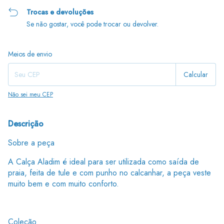
Trocas e devoluções
Se não gostar, você pode trocar ou devolver.
Entregas para o CEP:
Alterar CEP
Meios de envio
Calcular
Não sei meu CEP
Descrição
Sobre a peça
A Calça Aladim é ideal para ser utilizada como saída de
praia, feita de tule e com punho no calcanhar, a peça veste
muito bem e com muito conforto.
Coleção