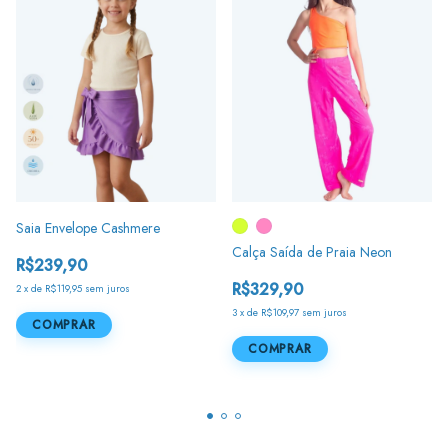
Saia Envelope Cashmere
Calça Saída de Praia Neon
R$239,90
R$329,90
2
x
de
R$119,95
sem juros
3
x
de
R$109,97
sem juros
COMPRAR
COMPRAR