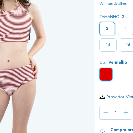
Ver mais detalhes
TAMANHO:
2
2
4
14
16
Cor:
Vermelho
Provador Virt
Compra pro