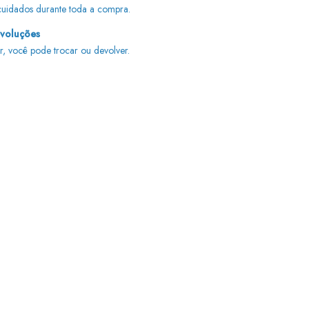
uidados durante toda a compra.
evoluções
r, você pode trocar ou devolver.
Alterar CEP
Calcular