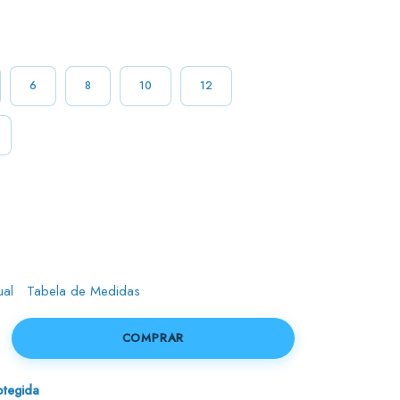
6
8
10
12
ual
Tabela de Medidas
tegida