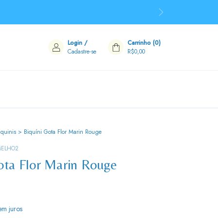
Login
/
Carrinho
(
0
)
Cadastre-se
R$0,00
iquinis
>
Biquíni Gota Flor Marin Rouge
MELHO2
ota Flor Marin Rouge
em juros