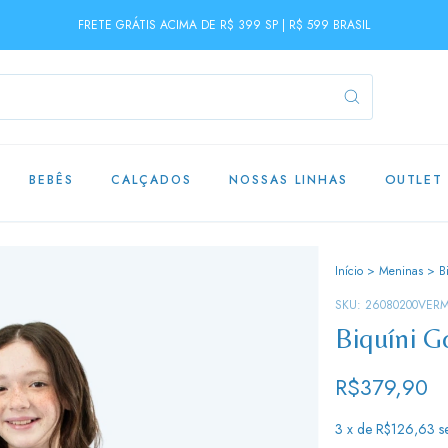
FRETE GRÁTIS ACIMA DE R$ 399 SP | R$ 599 BRASIL
BEBÊS
CALÇADOS
NOSSAS LINHAS
OUTLET
Início
>
Meninas
>
B
SKU:
26080200VER
Biquíni G
R$379,90
3
x de
R$126,63
s