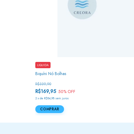
LIQUIDA
Biquíni Nó Bolhas
R$339,90
R$169,95
50
% OFF
2
x
de
R$84,98
sem juros
COMPRAR