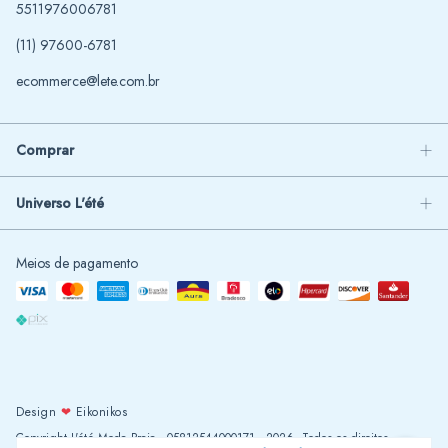
5511976006781
(11) 97600-6781
ecommerce@lete.com.br
Comprar
Universo L'été
Meios de pagamento
Design
❤
Eikonikos
Copyright L'été Moda Praia - 05812544000171 - 2026. Todos os direitos