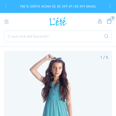
FRETE GRÁTIS ACIMA DE R$ 399 SP | R$ 599 BRASIL
0
1
/
3